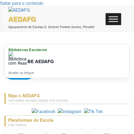
Saltar para o conteúdo
AEDAFG
Agrupamento de Escolas D. António Ferreira Gomes, Penafiel
Atividades
Bibliotecas Escolares
BE AEDAFG
Por
admin
Não
Inglês
Aceder ao blogue
Siga o AEDAFG
nas redes sociais (clique nos ícones)
Plataformas da Escola
Uso interno