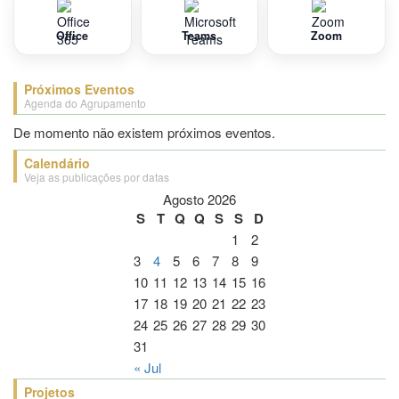
Office
Teams
Zoom
Próximos Eventos
Agenda do Agrupamento
De momento não existem próximos eventos.
Calendário
Veja as publicações por datas
Agosto 2026
S
T
Q
Q
S
S
D
1
2
3
4
5
6
7
8
9
10
11
12
13
14
15
16
17
18
19
20
21
22
23
24
25
26
27
28
29
30
31
« Jul
Projetos