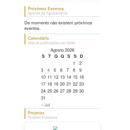
Próximos Eventos
Agenda do Agrupamento
De momento não existem próximos
eventos.
Calendário
Veja as publicações por datas
Agosto 2026
S
T
Q
Q
S
S
D
1
2
3
4
5
6
7
8
9
10
11
12
13
14
15
16
17
18
19
20
21
22
23
24
25
26
27
28
29
30
31
« Jul
Projetos
Projetos Europeus