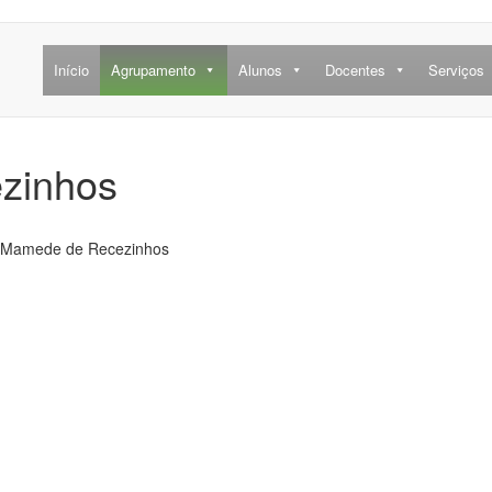
Início
Agrupamento
Alunos
Docentes
Serviços
zinhos
. Mamede de Recezinhos