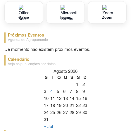
Office
Teams
Zoom
Próximos Eventos
Agenda do Agrupamento
De momento não existem próximos eventos.
Calendário
Veja as publicações por datas
Agosto 2026
S
T
Q
Q
S
S
D
1
2
3
4
5
6
7
8
9
10
11
12
13
14
15
16
17
18
19
20
21
22
23
24
25
26
27
28
29
30
31
« Jul