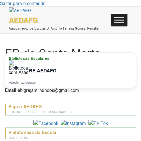
Saltar para o conteúdo
AEDAFG
Agrupamento de Escolas D. António Ferreira Gomes, Penafiel
EB de Santa Marta
Bibliotecas Escolares
Por
escola website
Não
BE AEDAFG
Morada:
Rua da Agra – Santa Marta -4560-765 Penafiel
Telefone:
255 713 876
Aceder ao blogue
Email
:
ebigrejamilhundos@gmail.com
Siga o AEDAFG
nas redes sociais (clique nos ícones)
Plataformas da Escola
Uso interno