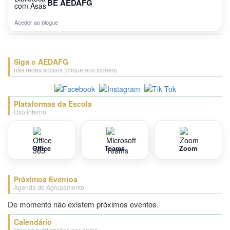
BE AEDAFG
Pequena apresentação do Concurso
Quem fui eu?
Aceder ao blogue
Siga o AEDAFG
nas redes sociais (clique nos ícones)
Plataformas da Escola
Uso interno
Office
Teams
Zoom
Próximos Eventos
Agenda do Agrupamento
De momento não existem próximos eventos.
Calendário
Veja as publicações por datas