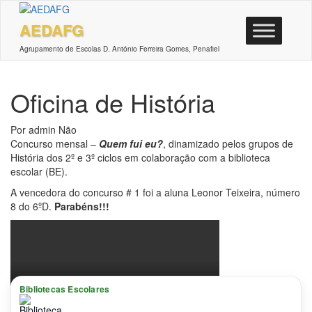
Saltar
para
AEDAFG
o
conteúdo
Agrupamento de Escolas D. António Ferreira Gomes, Penafiel
Oficina de História
Por
admin
Não
Concurso mensal –
Quem fui eu?
, dinamizado pelos grupos de
História dos 2º e 3º ciclos em colaboração com a biblioteca
escolar (BE).
A vencedora do concurso # 1 foi a aluna Leonor Teixeira, número
8 do 6ºD.
Parabéns!!!
Bibliotecas Escolares