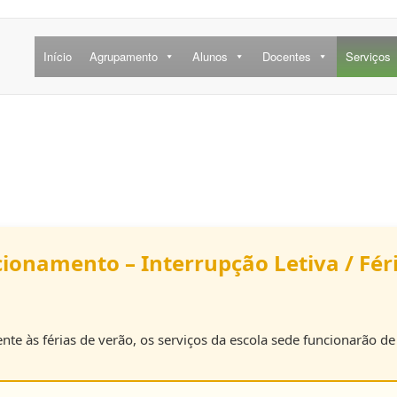
Início
Agrupamento
Alunos
Docentes
Serviços
cionamento – Interrupção Letiva / Fér
ente às férias de verão, os serviços da escola sede funcionarão d