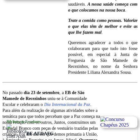
saudáveis.
A nossa saúde começa com
o que colocamos na nossa boca
.
Trate a comida como pessoas. Valorize
o que elas têm de melhor e evite as
que lhe fazem mal
.
Queremos agradecer a todos o que
colaboraram para que tudo isto fosse
possível, em especial à Junta de
Freguesia de São Mamede de
Recezinhos, no nome da Senhora
Presidente Liliana Alexandra Sousa.
No passado
dia 23 de setembro
, a
EB de São
Mamede de Recezinhos
uniu-se à Comunidade
Escolar e celebraram o
Dia Internacional da Paz
.
Para além da realização de algumas atividades sobre a
temática para que todos percebam que a Paz começa na
Bibliotecas Escolares
nossa relação com os outros, Juntos, construímos um
Estendal Branco com peças de vestuário trazidas pelas
BE AEDAFG
crianças. Foi um dia em que demos primazia à União,