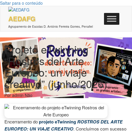
Saltar para o conteúdo
AEDAFG
Agrupamento de Escolas D. António Ferreira Gomes, Penafiel
Projeto eTwinning
“Rostros del Arte
Europeo: un viaje
creativo” (junho/2026)
Por
admin
Não
Encerramento do
projeto eTwinning
ROSTROS DEL ARTE
EUROPEO: UN VIAJE CREATIVO
. Concluímos com sucesso