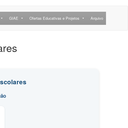
GIAE
Ofertas Educativas e Projetos
Arquivo
ares
scolares
ção