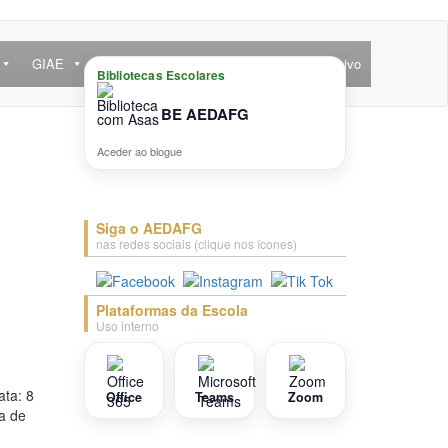
GIAE
Ofertas Educativas e Projetos
Arquivo
Bibliotecas Escolares
BE AEDAFG
Aceder ao blogue
Siga o AEDAFG
nas redes sociais (clique nos ícones)
Plataformas da Escola
Uso interno
ata: 8
Office
Teams
Zoom
a de