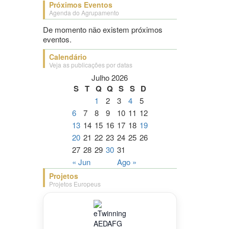
Próximos Eventos
Agenda do Agrupamento
De momento não existem próximos
eventos.
Calendário
Veja as publicações por datas
Julho 2026
S
T
Q
Q
S
S
D
1
2
3
4
5
6
7
8
9
10
11
12
13
14
15
16
17
18
19
20
21
22
23
24
25
26
27
28
29
30
31
« Jun
Ago »
Projetos
Projetos Europeus