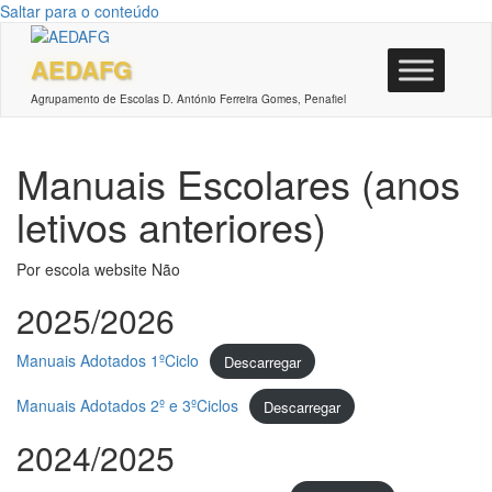
Saltar para o conteúdo
AEDAFG
Agrupamento de Escolas D. António Ferreira Gomes, Penafiel
Manuais Escolares (anos
letivos anteriores)
Por
escola website
Não
2025/2026
Manuais Adotados 1ºCiclo
Descarregar
Manuais Adotados 2º e 3ºCiclos
Descarregar
2024/2025