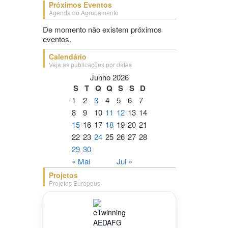
Próximos Eventos
Agenda do Agrupamento
De momento não existem próximos
eventos.
Calendário
Veja as publicações por datas
Junho 2026
S
T
Q
Q
S
S
D
1
2
3
4
5
6
7
8
9
10
11
12
13
14
15
16
17
18
19
20
21
22
23
24
25
26
27
28
29
30
« Mai
Jul »
Projetos
Projetos Europeus