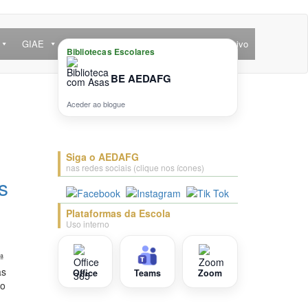
GIAE
Ofertas Educativas e Projetos
Arquivo
Bibliotecas Escolares
BE AEDAFG
Aceder ao blogue
Siga o AEDAFG
nas redes sociais (clique nos ícones)
s
Plataformas da Escola
Uso interno
ª
as
Office
Teams
Zoom
lo