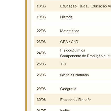
18/06
Educação Física / Educação Vi
19/06
História
22/06
Matemática
23/06
CEA / CeD
Físico‑Química
24/06
Componente de Produção e Int
25/06
TIC
26/06
Ciências Naturais
29/06
Geografia
30/06
Espanhol / Francês
01/07
Inglês