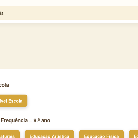
ês
cola
ível Escola
 Frequência – 9.º ano
aturais
Educação Artística
Educação Física
E