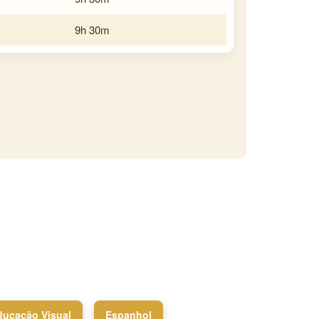
9h 30m
ducação Visual
Espanhol