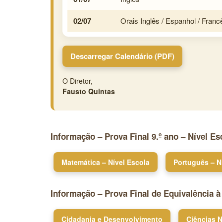
02/07
Orais Inglês / Espanhol / Franc
Descarregar Calendário (PDF)
O Diretor,
Fausto Quintas
Informação – Prova Final 9.º ano – Nível Es
Matemática – Nível Escola
Português – N
Informação – Prova Final de Equivalência à
Cidadania e Desenvolvimento
Ciências N