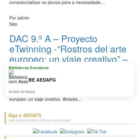
consciencializar os alunos para a necessidade…
Por
admin
Não
DAC 9.º A – Proyecto
eTwinning -“Rostros del arte
europeo: un viaje creativo” –
2025-2026
Bibliotecas Escolares
BE AEDAFG
Ao longo deste ano letivo, os alunos do 9.º A embarcaram
numa viagem pela arte, cultura e identidade europeias, no
Aceder ao blogue
âmbito do DAC e do projeto eTwinning Rostros del arte
europeo: un viaje creativo. Através…
Siga o AEDAFG
nas redes sociais (clique nos ícones)