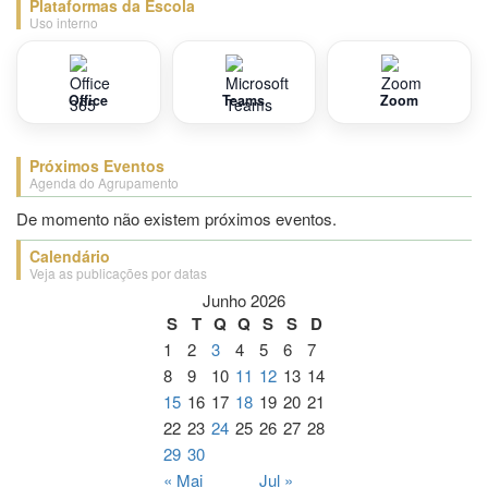
Plataformas da Escola
Uso interno
Office
Teams
Zoom
Próximos Eventos
Agenda do Agrupamento
De momento não existem próximos eventos.
Calendário
Veja as publicações por datas
Junho 2026
S
T
Q
Q
S
S
D
1
2
3
4
5
6
7
8
9
10
11
12
13
14
15
16
17
18
19
20
21
22
23
24
25
26
27
28
29
30
« Mai
Jul »